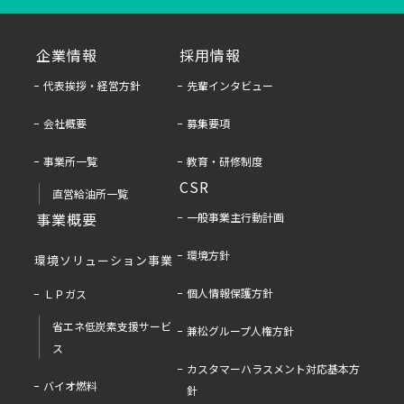
企業情報
採用情報
代表挨拶・経営方針
先輩インタビュー
会社概要
募集要項
事業所一覧
教育・研修制度
CSR
直営給油所一覧
事業概要
一般事業主行動計画
環境方針
環境ソリューション事業
個人情報保護方針
ＬＰガス
省エネ低炭素支援サービ
兼松グループ人権方針
ス
カスタマーハラスメント対応基本方
バイオ燃料
針