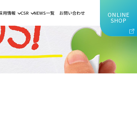
採用情報
CSR
NEWS一覧
お問い合わせ
ONLINE
SHOP
針
募集要項
個人情報保護方針
ス事業
先輩インタビュー
一般事業主行動計画
ネ低炭素支援サービス
教育・研修制度
環境方針
燃料
兼松グループ人権方針
カスタマーハラスメント対応基本方針
業
GDPR Policy
事業
情報セキュリティ基本方針
取扱製品について