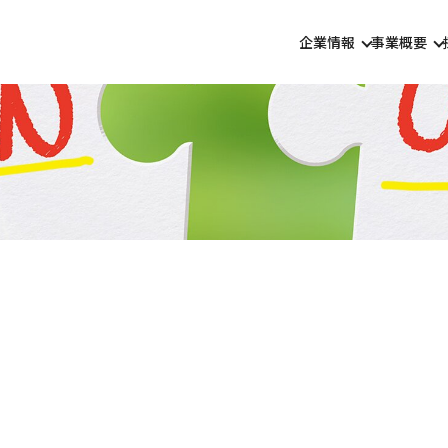
企業情報
事業概要
代表挨拶・経営方
ＬＰガ
会社概要
省エ
事業所一覧
バイオ
直営給油所一覧
石油事
潤滑剤
主要