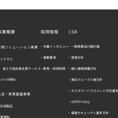
事業概要
採用情報
CSR
先輩インタビュー
一般事業主行動計画
環境ソリューション事業
募集要項
環境方針
ＬＰガス
省エネ低炭素支援サービス
教育・研修制度
個人情報保護方針
バイオ燃料
兼松グループ人権方針
カスタマーハラスメント対応基
生活・産業基盤事業
GDPR Policy
石油製品
情報セキュリティ基本方針
潤滑剤