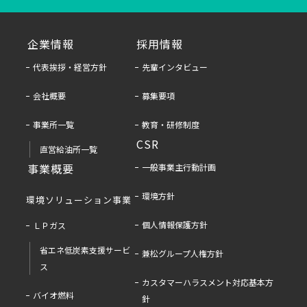
企業情報
採用情報
代表挨拶・経営方針
先輩インタビュー
会社概要
募集要項
事業所一覧
教育・研修制度
CSR
直営給油所一覧
事業概要
一般事業主行動計画
環境方針
環境ソリューション事業
個人情報保護方針
ＬＰガス
省エネ低炭素支援サービ
兼松グループ人権方針
ス
カスタマーハラスメント対応基本方
バイオ燃料
針