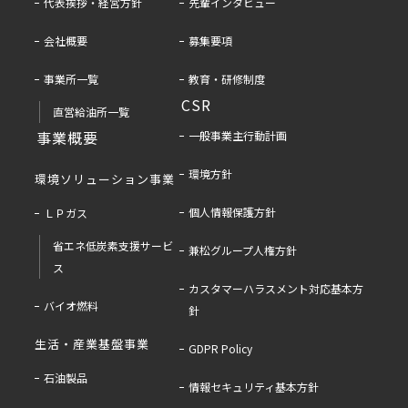
代表挨拶・経営方針
先輩インタビュー
会社概要
募集要項
事業所一覧
教育・研修制度
CSR
直営給油所一覧
事業概要
一般事業主行動計画
環境方針
環境ソリューション事業
個人情報保護方針
ＬＰガス
省エネ低炭素支援サービ
兼松グループ人権方針
ス
カスタマーハラスメント対応基本方
バイオ燃料
針
生活・産業基盤事業
GDPR Policy
石油製品
情報セキュリティ基本方針